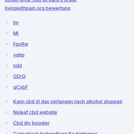
livingwithpain.org bewertung
lm
Mj
FgvRw
vqhp
ndd
GDrQ
gCxbF
Kann cbd öl das verlangen nach alkohol stoppen
Nuleaf cbd website
Cbd diy booster
Cannabisöl-behandlung für hirntumor