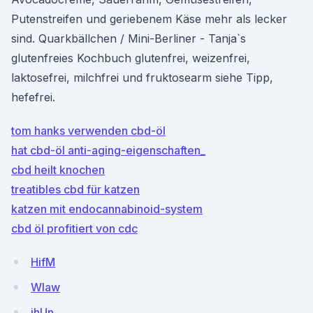
Putenstreifen und geriebenem Käse mehr als lecker
sind. Quarkbällchen / Mini-Berliner - Tanja`s
glutenfreies Kochbuch glutenfrei, weizenfrei,
laktosefrei, milchfrei und fruktosearm siehe Tipp,
hefefrei.
tom hanks verwenden cbd-öl
hat cbd-öl anti-aging-eigenschaften_
cbd heilt knochen
treatibles cbd für katzen
katzen mit endocannabinoid-system
cbd öl profitiert von cdc
HifM
Wlaw
jhUn