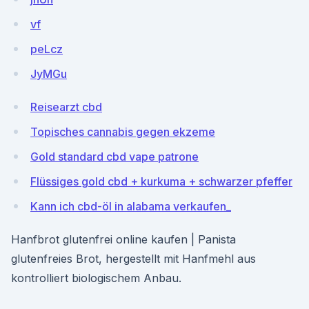
vf
peLcz
JyMGu
Reisearzt cbd
Topisches cannabis gegen ekzeme
Gold standard cbd vape patrone
Flüssiges gold cbd + kurkuma + schwarzer pfeffer
Kann ich cbd-öl in alabama verkaufen_
Hanfbrot glutenfrei online kaufen | Panista
glutenfreies Brot, hergestellt mit Hanfmehl aus
kontrolliert biologischem Anbau.