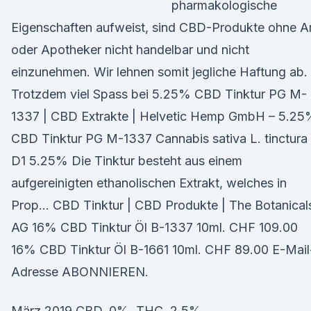
pharmakologische
Eigenschaften aufweist, sind CBD-Produkte ohne A
oder Apotheker nicht handelbar und nicht
einzunehmen. Wir lehnen somit jegliche Haftung ab.
Trotzdem viel Spass bei 5.25% CBD Tinktur PG M-
1337 | CBD Extrakte | Helvetic Hemp GmbH – 5.25
CBD Tinktur PG M-1337 Cannabis sativa L. tinctura
D1 5.25% Die Tinktur besteht aus einem
aufgereinigten ethanolischen Extrakt, welches in
Prop… CBD Tinktur | CBD Produkte | The Botanical
AG 16% CBD Tinktur Öl B-1337 10ml. CHF 109.00
16% CBD Tinktur Öl B-1661 10ml. CHF 89.00 E-Mail
Adresse ABONNIEREN.
März 2019 CBD, 0%. THC, 2,5%.