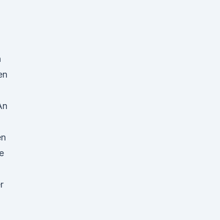
n
en
An
en
e
r