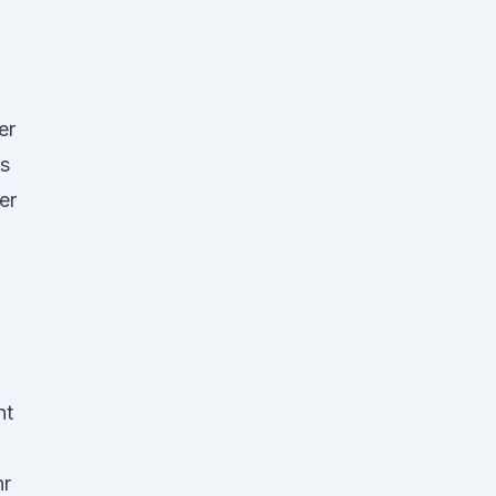
er
us
er
ht
hr