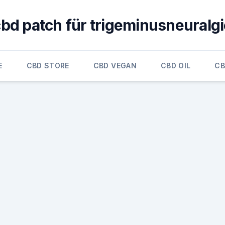
bd patch für trigeminusneuralg
E
CBD STORE
CBD VEGAN
CBD OIL
CB