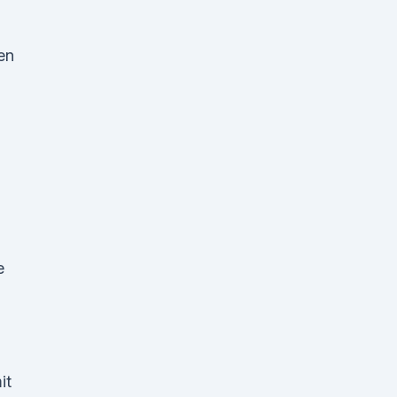
en
e
,
it