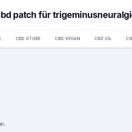
bd patch für trigeminusneuralg
E
CBD STORE
CBD VEGAN
CBD OIL
CB
an.