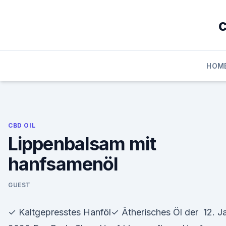
Skip
to
c
content
HOM
CBD OIL
Lippenbalsam mit
hanfsamenöl
GUEST
✓ Kaltgepresstes Hanföl✓ Ätherisches Öl der 12. J