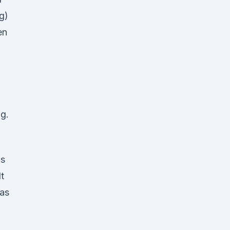
g)
en
g.
is
t
as