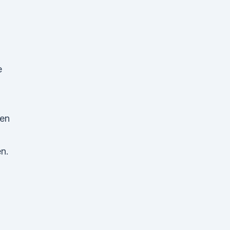
e
hen
en.