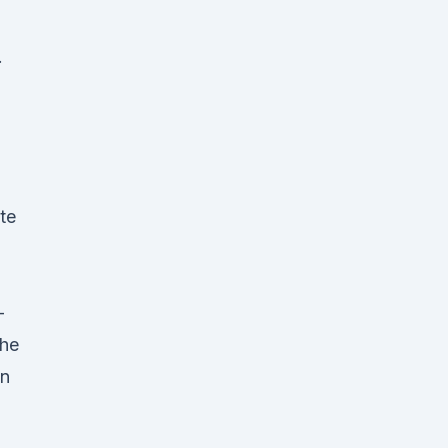
.
te
-
uhe
on