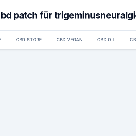
bd patch für trigeminusneuralg
E
CBD STORE
CBD VEGAN
CBD OIL
CB