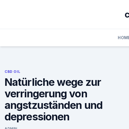
Skip
to
c
content
HOM
CBD OIL
Natürliche wege zur
verringerung von
angstzuständen und
depressionen
ADMIN