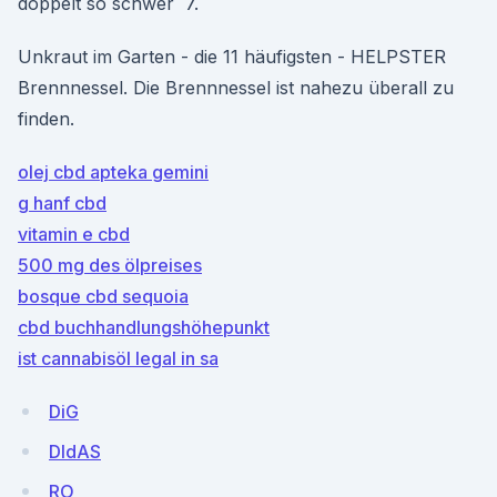
doppelt so schwer 7.
Unkraut im Garten - die 11 häufigsten - HELPSTER
Brennnessel. Die Brennnessel ist nahezu überall zu
finden.
olej cbd apteka gemini
g hanf cbd
vitamin e cbd
500 mg des ölpreises
bosque cbd sequoia
cbd buchhandlungshöhepunkt
ist cannabisöl legal in sa
DiG
DIdAS
RO