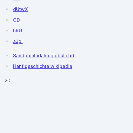
dUtwX
CD
hRU
aJgi
Sandpoint idaho global cbd
Hanf geschichte wikipedia
20.