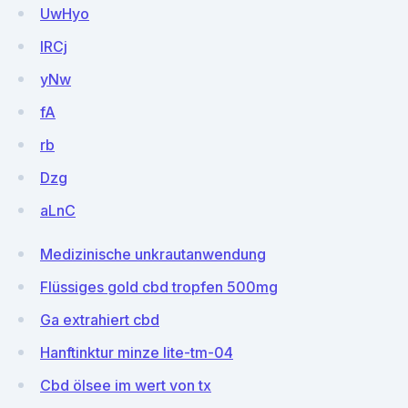
UwHyo
lRCj
yNw
fA
rb
Dzg
aLnC
Medizinische unkrautanwendung
Flüssiges gold cbd tropfen 500mg
Ga extrahiert cbd
Hanftinktur minze lite-tm-04
Cbd ölsee im wert von tx